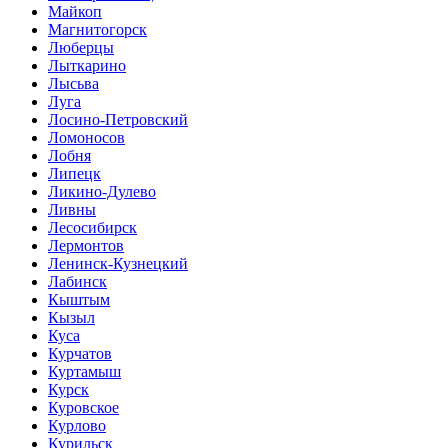
Майкоп
Магнитогорск
Люберцы
Лыткарино
Лысьва
Луга
Лосино-Петровский
Ломоносов
Лобня
Липецк
Ликино-Дулево
Ливны
Лесосибирск
Лермонтов
Ленинск-Кузнецкий
Лабинск
Кыштым
Кызыл
Куса
Курчатов
Куртамыш
Курск
Куровское
Курлово
Курильск