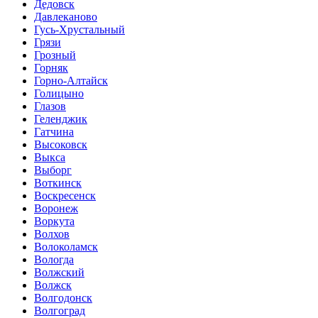
Дедовск
Давлеканово
Гусь-Хрустальный
Грязи
Грозный
Горняк
Горно-Алтайск
Голицыно
Глазов
Геленджик
Гатчина
Высоковск
Выкса
Выборг
Воткинск
Воскресенск
Воронеж
Воркута
Волхов
Волоколамск
Вологда
Волжский
Волжск
Волгодонск
Волгоград