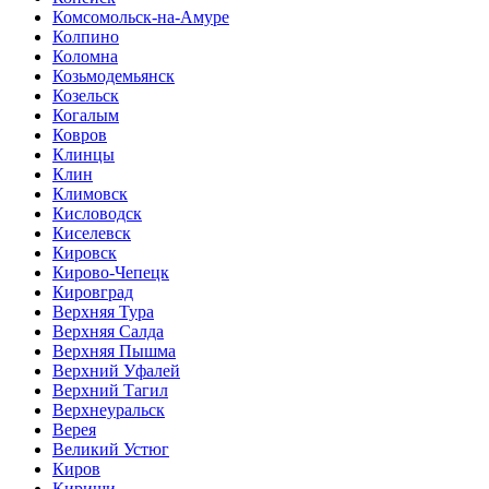
Комсомольск-на-Амуре
Колпино
Коломна
Козьмодемьянск
Козельск
Когалым
Ковров
Клинцы
Клин
Климовск
Кисловодск
Киселевск
Кировск
Кирово-Чепецк
Кировград
Верхняя Тура
Верхняя Салда
Верхняя Пышма
Верхний Уфалей
Верхний Тагил
Верхнеуральск
Верея
Великий Устюг
Киров
Кириши