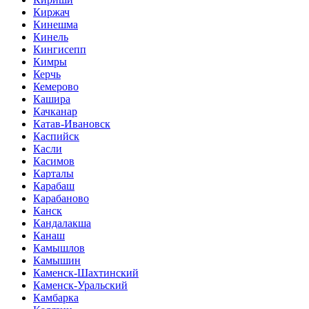
Киржач
Кинешма
Кинель
Кингисепп
Кимры
Керчь
Кемерово
Кашира
Качканар
Катав-Ивановск
Каспийск
Касли
Касимов
Карталы
Карабаш
Карабаново
Канск
Кандалакша
Канаш
Камышлов
Камышин
Каменск-Шахтинский
Каменск-Уральский
Камбарка