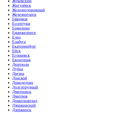
Жуковский
Жигулёвск
Железнодорожный
Железногорск
Ефремов
Ессентуки
Ермолино
Еманжелинск
Елец
Елабуга
Екатеринбург
Ейск
Егорьевск
Евпатория
Дюртюли
Дубна
Дрезна
Донской
Домодедово
Долгопрудный
Дмитровск
Дмитров
Димитровград
Дзержинский
Дзержинск