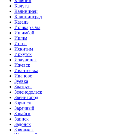
Калязин
Калуга
Калининец
Калининград
Казань
Йошкар-Ола
Ишимбай
Ишим
Истра
Искитим
Иркутск
Излучинск
Ижевск
Ивантеевка
Иваново
Зуевка
Златоуст
Зеленодольск
Звенигород
Заринск
Заречный
Зарайск
Заинск
Задонск
Заволжск