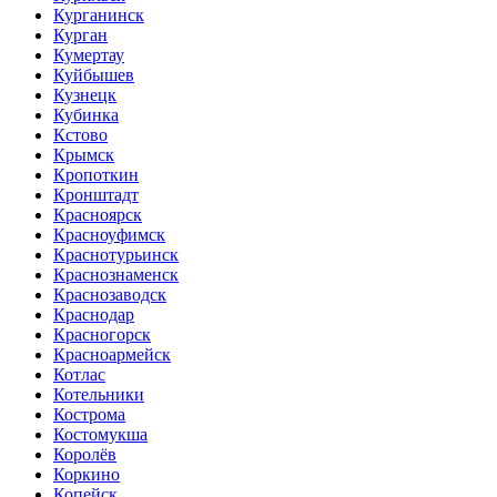
Курганинск
Курган
Кумертау
Куйбышев
Кузнецк
Кубинка
Кстово
Крымск
Кропоткин
Кронштадт
Красноярск
Красноуфимск
Краснотурьинск
Краснознаменск
Краснозаводск
Краснодар
Красногорск
Красноармейск
Котлас
Котельники
Кострома
Костомукша
Королёв
Коркино
Копейск