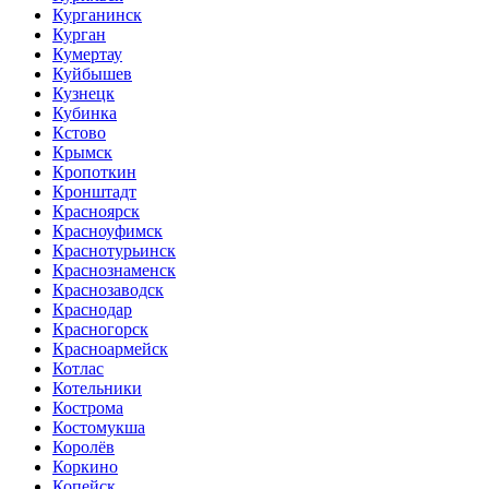
Курганинск
Курган
Кумертау
Куйбышев
Кузнецк
Кубинка
Кстово
Крымск
Кропоткин
Кронштадт
Красноярск
Красноуфимск
Краснотурьинск
Краснознаменск
Краснозаводск
Краснодар
Красногорск
Красноармейск
Котлас
Котельники
Кострома
Костомукша
Королёв
Коркино
Копейск