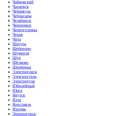
Чайковский
Чапаевск
Чебаркуль
Чебоксары
Челябинск
Череповец
Черноголовка
Чехов
Чита
Шатура
Шебекино
Шумерля
Шуя
Щёлково
Щербинка
Электрогорск
Электросталь
Электроугли
Юбилейный
Юрга
Якутск
Ялта
Ярославль
Яхрома
Лениногорск