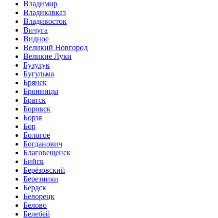
Владимир
Владикавказ
Владивосток
Вичуга
Видное
Великий Новгород
Великие Луки
Бузулук
Бугульма
Брянск
Бронницы
Братск
Боровск
Борзя
Бор
Бологое
Богданович
Благовещенск
Бийск
Берёзовский
Березники
Бердск
Белорецк
Белово
Белебей