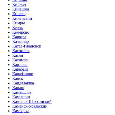
Киржач
Кинешма
Кинель
Кингисепп
Кимры
Керчь
Кемерово
Кашира
Качканар
Катав-Ивановск
Каспийск
Касли
Касимов
Карталы
Карабаш
Карабаново
Канск
Кандалакша
Канаш
Камышлов
Камышин
Каменск-Шахтинский
Каменск-Уральский
Камбарка