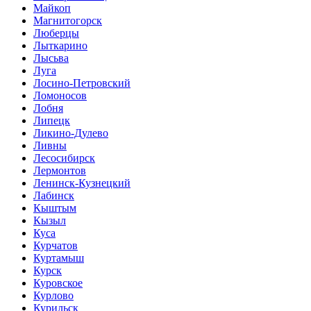
Майкоп
Магнитогорск
Люберцы
Лыткарино
Лысьва
Луга
Лосино-Петровский
Ломоносов
Лобня
Липецк
Ликино-Дулево
Ливны
Лесосибирск
Лермонтов
Ленинск-Кузнецкий
Лабинск
Кыштым
Кызыл
Куса
Курчатов
Куртамыш
Курск
Куровское
Курлово
Курильск