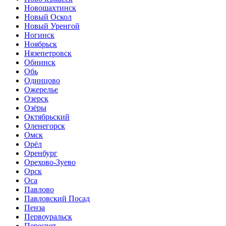
Новошахтинск
Новый Оскол
Новый Уренгой
Ногинск
Ноябрьск
Нязепетровск
Обнинск
Обь
Одинцово
Ожерелье
Озерск
Озёры
Октябрьский
Оленегорск
Омск
Орёл
Оренбург
Орехово-Зуево
Орск
Оса
Павлово
Павловский Посад
Пенза
Первоуральск
Пересвет