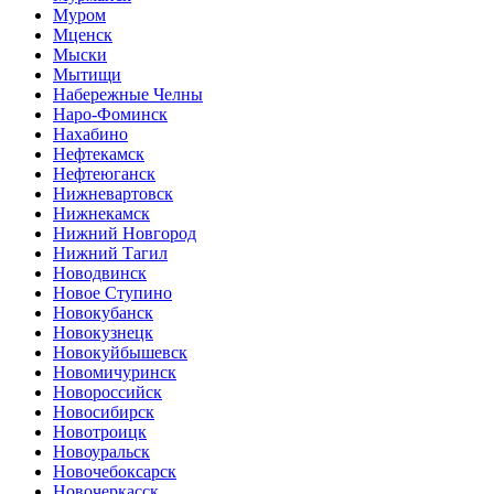
Муром
Мценск
Мыски
Мытищи
Набережные Челны
Наро-Фоминск
Нахабино
Нефтекамск
Нефтеюганск
Нижневартовск
Нижнекамск
Нижний Новгород
Нижний Тагил
Новодвинск
Новое Ступино
Новокубанск
Новокузнецк
Новокуйбышевск
Новомичуринск
Новороссийск
Новосибирск
Новотроицк
Новоуральск
Новочебоксарск
Новочеркасск