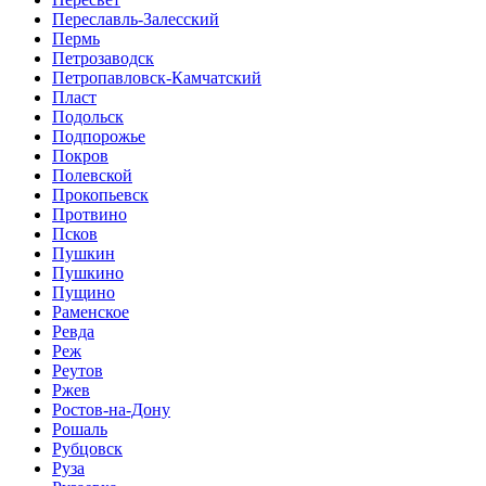
Переславль-Залесский
Пермь
Петрозаводск
Петропавловск-Камчатский
Пласт
Подольск
Подпорожье
Покров
Полевской
Прокопьевск
Протвино
Псков
Пушкин
Пушкино
Пущино
Раменское
Ревда
Реж
Реутов
Ржев
Ростов-на-Дону
Рошаль
Рубцовск
Руза