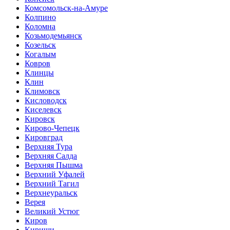
Комсомольск-на-Амуре
Колпино
Коломна
Козьмодемьянск
Козельск
Когалым
Ковров
Клинцы
Клин
Климовск
Кисловодск
Киселевск
Кировск
Кирово-Чепецк
Кировград
Верхняя Тура
Верхняя Салда
Верхняя Пышма
Верхний Уфалей
Верхний Тагил
Верхнеуральск
Верея
Великий Устюг
Киров
Кириши