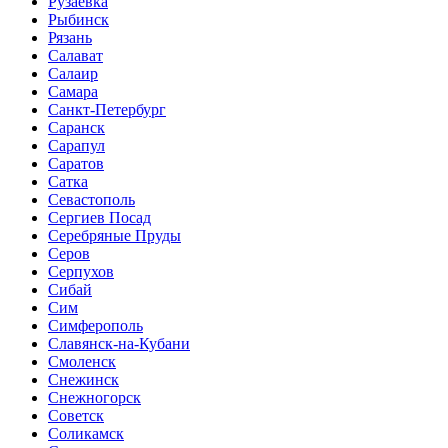
Рузаевка
Рыбинск
Рязань
Салават
Салаир
Самара
Санкт-Петербург
Саранск
Сарапул
Саратов
Сатка
Севастополь
Сергиев Посад
Серебряные Пруды
Серов
Серпухов
Сибай
Сим
Симферополь
Славянск-на-Кубани
Смоленск
Снежинск
Снежногорск
Советск
Соликамск