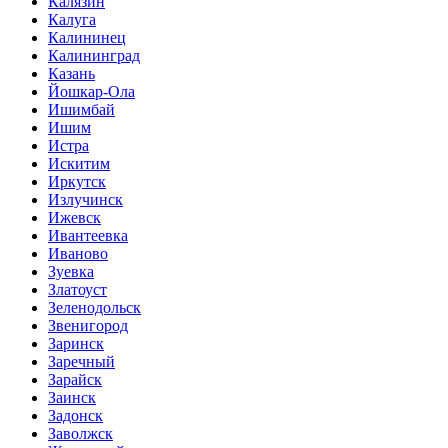
Калязин
Калуга
Калининец
Калининград
Казань
Йошкар-Ола
Ишимбай
Ишим
Истра
Искитим
Иркутск
Излучинск
Ижевск
Ивантеевка
Иваново
Зуевка
Златоуст
Зеленодольск
Звенигород
Заринск
Заречный
Зарайск
Заинск
Задонск
Заволжск