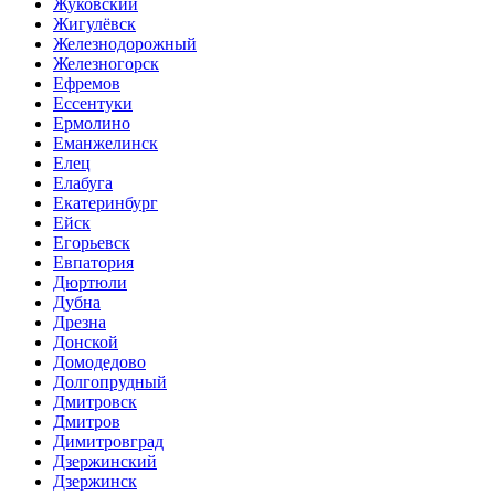
Жуковский
Жигулёвск
Железнодорожный
Железногорск
Ефремов
Ессентуки
Ермолино
Еманжелинск
Елец
Елабуга
Екатеринбург
Ейск
Егорьевск
Евпатория
Дюртюли
Дубна
Дрезна
Донской
Домодедово
Долгопрудный
Дмитровск
Дмитров
Димитровград
Дзержинский
Дзержинск