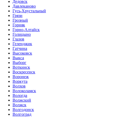
Дедовск
Давлеканово
Гусь-Хрустальный
Грязи
Грозный
Горняк
Горно-Алтайск
Голицыно
Глазов
Геленджик
Гатчина
Высоковск
Выкса
Выборг
Воткинск
Воскресенск
Воронеж
Воркута
Волхов
Волоколамск
Вологда
Волжский
Волжск
Волгодонск
Волгоград