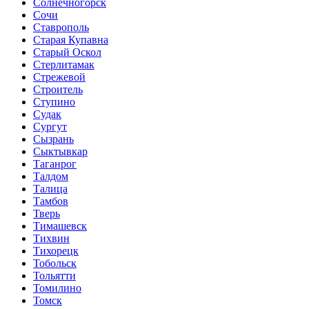
Солнечногорск
Сочи
Ставрополь
Старая Купавна
Старый Оскол
Стерлитамак
Стрежевой
Строитель
Ступино
Судак
Сургут
Сызрань
Сыктывкар
Таганрог
Талдом
Талица
Тамбов
Тверь
Тимашевск
Тихвин
Тихорецк
Тобольск
Тольятти
Томилино
Томск