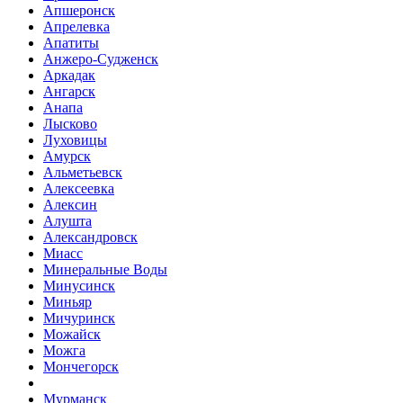
Апшеронск
Апрелевка
Апатиты
Анжеро-Судженск
Аркадак
Ангарск
Анапа
Лысково
Луховицы
Амурск
Альметьевск
Алексеевка
Алексин
Алушта
Александровск
Миасс
Минеральные Воды
Минусинск
Миньяр
Мичуринск
Можайск
Можга
Мончегорск
Мурманск