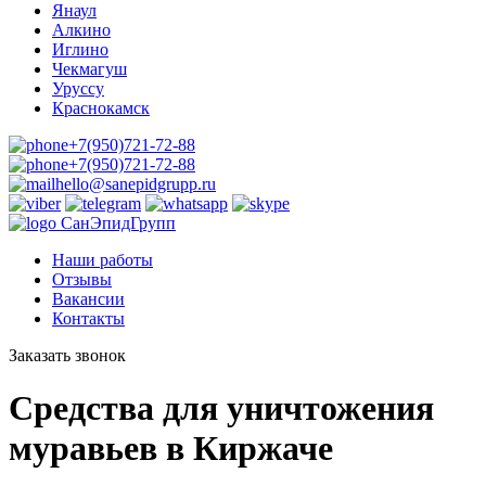
Янаул
Алкино
Иглино
Чекмагуш
Уруссу
Краснокамск
+7(950)721-72-88
+7(950)721-72-88‬
hello@sanepidgrupp.ru
СанЭпидГрупп
Наши работы
Отзывы
Вакансии
Контакты
Заказать звонок
Средства для уничтожения
муравьев в Киржаче