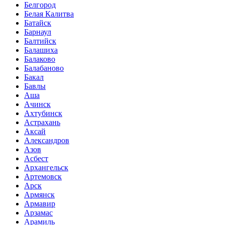
Белгород
Белая Калитва
Батайск
Барнаул
Балтийск
Балашиха
Балаково
Балабаново
Бакал
Бавлы
Аша
Ачинск
Ахтубинск
Астрахань
Аксай
Александров
Азов
Асбест
Архангельск
Артемовск
Арск
Армянск
Армавир
Арзамас
Арамиль