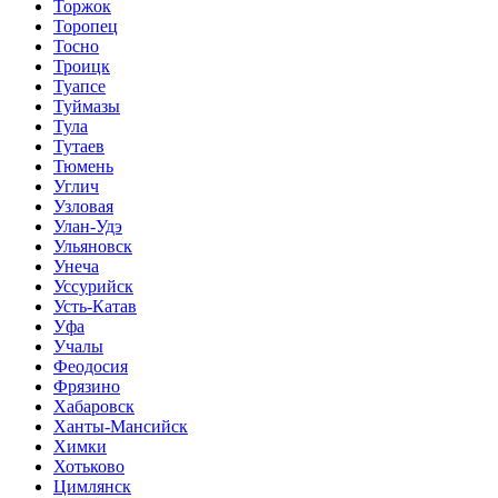
Торжок
Торопец
Тосно
Троицк
Туапсе
Туймазы
Тула
Тутаев
Тюмень
Углич
Узловая
Улан-Удэ
Ульяновск
Унеча
Уссурийск
Усть-Катав
Уфа
Учалы
Феодосия
Фрязино
Хабаровск
Ханты-Мансийск
Химки
Хотьково
Цимлянск