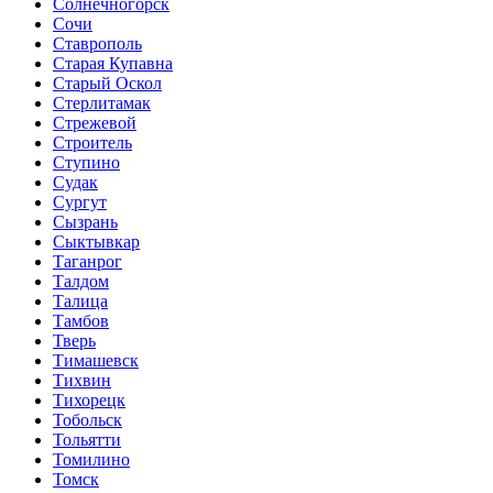
Солнечногорск
Сочи
Ставрополь
Старая Купавна
Старый Оскол
Стерлитамак
Стрежевой
Строитель
Ступино
Судак
Сургут
Сызрань
Сыктывкар
Таганрог
Талдом
Талица
Тамбов
Тверь
Тимашевск
Тихвин
Тихорецк
Тобольск
Тольятти
Томилино
Томск