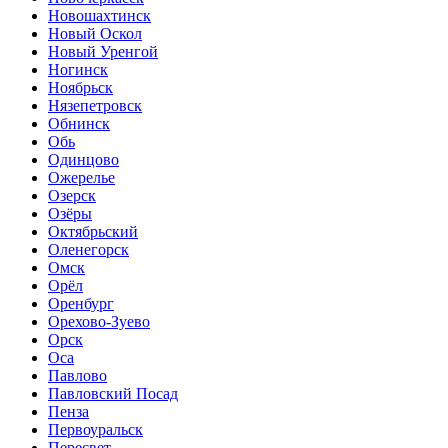
Новошахтинск
Новый Оскол
Новый Уренгой
Ногинск
Ноябрьск
Нязепетровск
Обнинск
Обь
Одинцово
Ожерелье
Озерск
Озёры
Октябрьский
Оленегорск
Омск
Орёл
Оренбург
Орехово-Зуево
Орск
Оса
Павлово
Павловский Посад
Пенза
Первоуральск
Пересвет