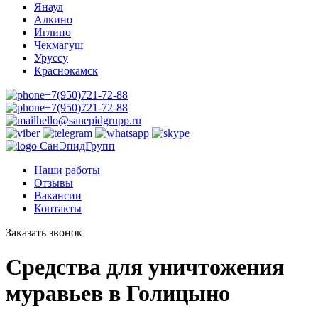
Янаул
Алкино
Иглино
Чекмагуш
Уруссу
Краснокамск
+7(950)721-72-88
+7(950)721-72-88‬
hello@sanepidgrupp.ru
СанЭпидГрупп
Наши работы
Отзывы
Вакансии
Контакты
Заказать звонок
Средства для уничтожения
муравьев в Голицыно