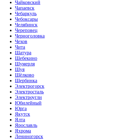
Чайковский
Чапаевск
Чебаркуль
Чебоксары
Челябинск
Череповец
Черноголовка
Чехов
Чита
Шатура
Шебекино
Шумерля
Шуя
Щёлково
Щербинка
Электрогорск
Электросталь
Электроугли
Юбилейный
Юрга
Якутск
Ялта
Ярославль
Яхрома
Лениногорск