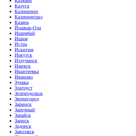
Калязин
Калуга
Калининец
Калининград
Казань
Йошкар-Ола
Ишимбай
Ишим
Истра
Искитим
Иркутск
Излучинск
Ижевск
Ивантеевка
Иваново
Зуевка
Златоуст
Зеленодольск
Звенигород
Заринск
Заречный
Зарайск
Заинск
Задонск
Заволжск