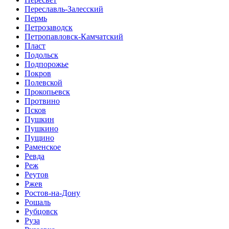
Переславль-Залесский
Пермь
Петрозаводск
Петропавловск-Камчатский
Пласт
Подольск
Подпорожье
Покров
Полевской
Прокопьевск
Протвино
Псков
Пушкин
Пушкино
Пущино
Раменское
Ревда
Реж
Реутов
Ржев
Ростов-на-Дону
Рошаль
Рубцовск
Руза