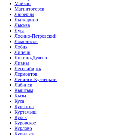
Майкоп
Магнитогорск
Люберцы
Лыткарино
Лысьва
Луга
Лосино-Петровский
Ломоносов
Лобня
Липецк
Ликино-Дулево
Ливны
Лесосибирск
Лермонтов
Ленинск-Кузнецкий
Лабинск
Кыштым
Кызыл
Куса
Курчатов
Куртамыш
Курск
Куровское
Курлово
Курильск