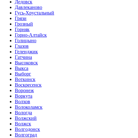
Дедовск
Давлеканово
Гусь-Хрустальный
Грязи
Грозный
Горняк
Горно-Алтайск
Голицыно
Глазов
Геленджик
Гатчина
Высоковск
Выкса
Выборг
Воткинск
Воскресенск
Воронеж
Воркута
Волхов
Волоколамск
Вологда
Волжский
Волжск
Волгодонск
Волгоград