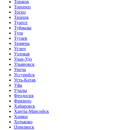
Торжок
Торопец
Тосно
Троицк
Туапсе
Туймазы
Тула
Тутаев
Тюмень
Углич
Узловая
Улан-Удэ
Ульяновск
Унеча
Уссурийск
Усть-Катав
Уфа
Учалы
Феодосия
Фрязино
Хабаровск
Ханты-Мансийск
Химки
Хотьково
Цимлянск