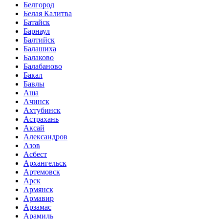
Белгород
Белая Калитва
Батайск
Барнаул
Балтийск
Балашиха
Балаково
Балабаново
Бакал
Бавлы
Аша
Ачинск
Ахтубинск
Астрахань
Аксай
Александров
Азов
Асбест
Архангельск
Артемовск
Арск
Армянск
Армавир
Арзамас
Арамиль