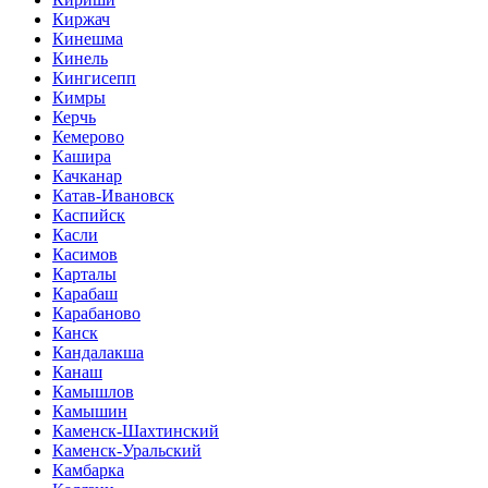
Киржач
Кинешма
Кинель
Кингисепп
Кимры
Керчь
Кемерово
Кашира
Качканар
Катав-Ивановск
Каспийск
Касли
Касимов
Карталы
Карабаш
Карабаново
Канск
Кандалакша
Канаш
Камышлов
Камышин
Каменск-Шахтинский
Каменск-Уральский
Камбарка