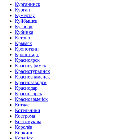
Курганинск
Курган
Кумертау
Куйбышев
Кузнецк
Кубинка
Кстово
Крымск
Кропоткин
Кронштадт
Красноярск
Красноуфимск
Краснотурьинск
Краснознаменск
Краснозаводск
Краснодар
Красногорск
Красноармейск
Котлас
Котельники
Кострома
Костомукша
Королёв
Коркино
Копейск