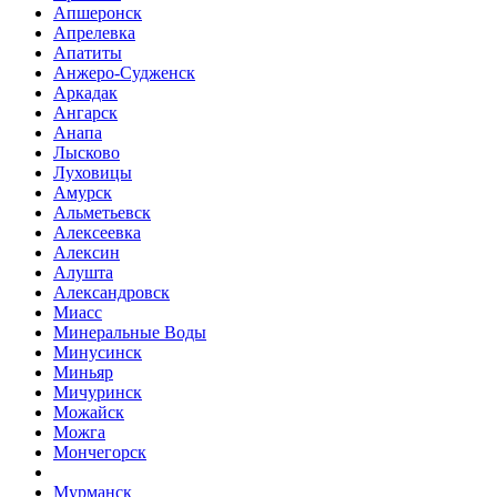
Апшеронск
Апрелевка
Апатиты
Анжеро-Судженск
Аркадак
Ангарск
Анапа
Лысково
Луховицы
Амурск
Альметьевск
Алексеевка
Алексин
Алушта
Александровск
Миасс
Минеральные Воды
Минусинск
Миньяр
Мичуринск
Можайск
Можга
Мончегорск
Мурманск