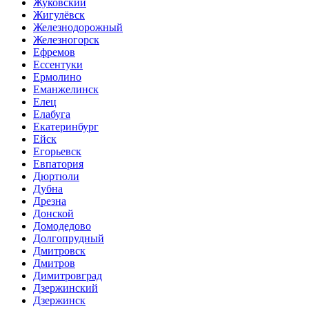
Жуковский
Жигулёвск
Железнодорожный
Железногорск
Ефремов
Ессентуки
Ермолино
Еманжелинск
Елец
Елабуга
Екатеринбург
Ейск
Егорьевск
Евпатория
Дюртюли
Дубна
Дрезна
Донской
Домодедово
Долгопрудный
Дмитровск
Дмитров
Димитровград
Дзержинский
Дзержинск