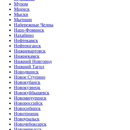
Муром
Мценск
Мыски
Мытищи
Набережные Челны
Наро-Фоминск
Нахабино
Нефтекамск
Нефтеюганск
Нижневартовск
Нижнекамск
Нижний Новгород
Нижний Тагил
Новодвинск
Новое Ступино
Новокубанск
Новокузнецк
Новокуйбышевск
Новомичуринск
Новороссийск
Новосибирск
Новотроицк
Новоуральск
Новочебоксарск
Новочеркасск