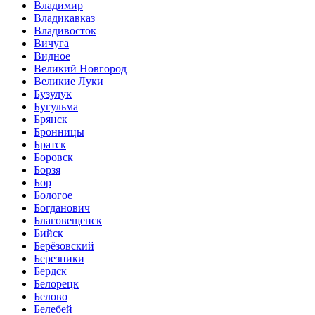
Владимир
Владикавказ
Владивосток
Вичуга
Видное
Великий Новгород
Великие Луки
Бузулук
Бугульма
Брянск
Бронницы
Братск
Боровск
Борзя
Бор
Бологое
Богданович
Благовещенск
Бийск
Берёзовский
Березники
Бердск
Белорецк
Белово
Белебей