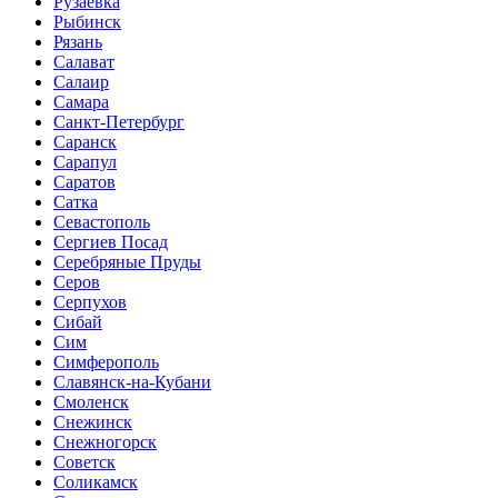
Рузаевка
Рыбинск
Рязань
Салават
Салаир
Самара
Санкт-Петербург
Саранск
Сарапул
Саратов
Сатка
Севастополь
Сергиев Посад
Серебряные Пруды
Серов
Серпухов
Сибай
Сим
Симферополь
Славянск-на-Кубани
Смоленск
Снежинск
Снежногорск
Советск
Соликамск