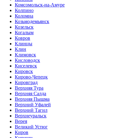
Комсомольск-на-Амуре
Колпино
Коломна
Козьмодемьянск
Козельск
Когалым
Ковров
Клинцы
Клин
Климовск
Кисловодск
Киселевск
Кировск
Кирово-Чепецк
Кировград
Верхняя Тура
Верхняя Салда
Верхняя Пышма
Верхний Уфалей
Верхний Тагил
Верхнеуральск
Верея
Великий Устюг
Киров
Кириши