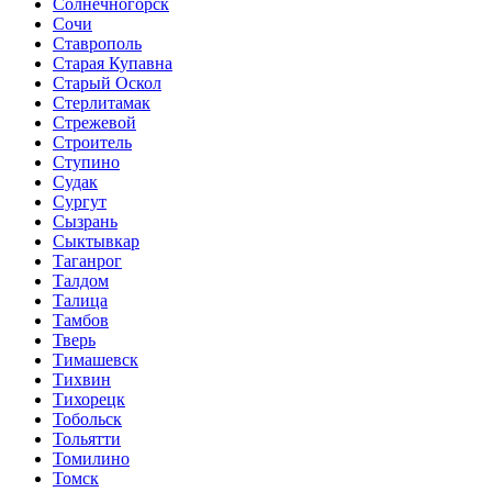
Солнечногорск
Сочи
Ставрополь
Старая Купавна
Старый Оскол
Стерлитамак
Стрежевой
Строитель
Ступино
Судак
Сургут
Сызрань
Сыктывкар
Таганрог
Талдом
Талица
Тамбов
Тверь
Тимашевск
Тихвин
Тихорецк
Тобольск
Тольятти
Томилино
Томск