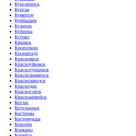
Курганинск
Курган
Кумертау
Куйбышев
Кузнецк
Кубинка
Кстово
Крымск
Кропоткин
Кронштадт
Красноярск
Красноуфимск
Краснотурьинск
Краснознаменск
Краснозаводск
Краснодар
Красногорск
Красноармейск
Котлас
Котельники
Кострома
Костомукша
Королёв
Коркино
Копейск