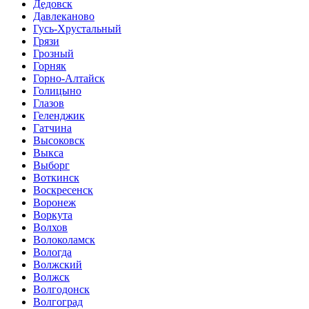
Дедовск
Давлеканово
Гусь-Хрустальный
Грязи
Грозный
Горняк
Горно-Алтайск
Голицыно
Глазов
Геленджик
Гатчина
Высоковск
Выкса
Выборг
Воткинск
Воскресенск
Воронеж
Воркута
Волхов
Волоколамск
Вологда
Волжский
Волжск
Волгодонск
Волгоград