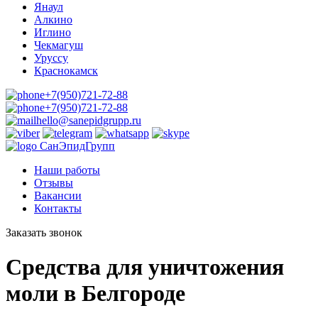
Янаул
Алкино
Иглино
Чекмагуш
Уруссу
Краснокамск
+7(950)721-72-88
+7(950)721-72-88‬
hello@sanepidgrupp.ru
СанЭпидГрупп
Наши работы
Отзывы
Вакансии
Контакты
Заказать звонок
Средства для уничтожения
моли в Белгороде