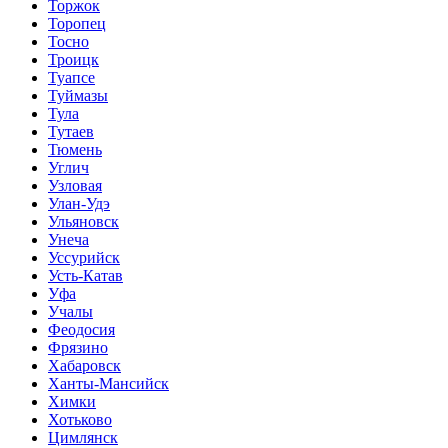
Торжок
Торопец
Тосно
Троицк
Туапсе
Туймазы
Тула
Тутаев
Тюмень
Углич
Узловая
Улан-Удэ
Ульяновск
Унеча
Уссурийск
Усть-Катав
Уфа
Учалы
Феодосия
Фрязино
Хабаровск
Ханты-Мансийск
Химки
Хотьково
Цимлянск