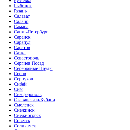
Рузаевка
Рыбинск
Рязань
Салават
Салаир
Самара
Санкт-Петербург
Саранск
Сарапул
Саратов
Сатка
Севастополь
Сергиев Посад
Серебряные Пруды
Серов
Серпухов
Сибай
Сим
Симферополь
Славянск-на-Кубани
Смоленск
Снежинск
Снежногорск
Советск
Соликамск