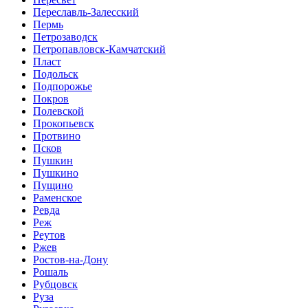
Переславль-Залесский
Пермь
Петрозаводск
Петропавловск-Камчатский
Пласт
Подольск
Подпорожье
Покров
Полевской
Прокопьевск
Протвино
Псков
Пушкин
Пушкино
Пущино
Раменское
Ревда
Реж
Реутов
Ржев
Ростов-на-Дону
Рошаль
Рубцовск
Руза