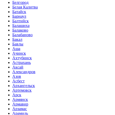
Белгород
Белая Калитва
Батайск
Барнаул
Балтийск
Балашиха
Балаково
Балабаново
Бакал
Бавлы
Аша
Ачинск
Ахтубинск
Астрахань
Аксай
Александров
Азов
Асбест
Архангельск
Артемовск
Арск
Армянск
Армавир
Арзамас
Арамиль