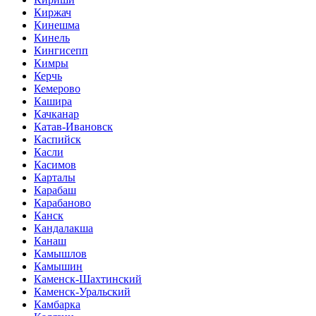
Киржач
Кинешма
Кинель
Кингисепп
Кимры
Керчь
Кемерово
Кашира
Качканар
Катав-Ивановск
Каспийск
Касли
Касимов
Карталы
Карабаш
Карабаново
Канск
Кандалакша
Канаш
Камышлов
Камышин
Каменск-Шахтинский
Каменск-Уральский
Камбарка