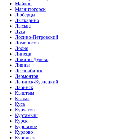
Майкоп
Магнитогорск
Люберцы
Лыткарино
Лысьва
Луга
Лосино-Петровский
Ломоносов
Лобня
Липецк
Ликино-Дулево
Ливны
Лесосибирск
Лермонтов
Ленинск-Кузнецкий
Лабинск
Кыштым
Кызыл
Куса
Курчатов
Куртамыш
Курск
Куровское
Курлово
Курильск