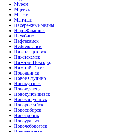
Муром
Мценск
Мыски
Мытищи
Набережные Челны
Наро-Фоминск
Нахабино
Нефтекамск
Нефтеюганск
Нижневартовск
Нижнекамск
Нижний Новгород
Нижний Тагил
Новодвинск
Новое Ступино
Новокубанск
Новокузнецк
Новокуйбышевск
Новомичуринск
Новороссийск
Новосибирск
Новотроицк
Новоуральск
Новочебоксарск
Новочеркасск