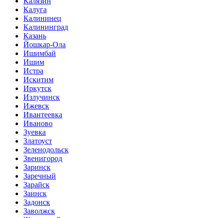
Калязин
Калуга
Калининец
Калининград
Казань
Йошкар-Ола
Ишимбай
Ишим
Истра
Искитим
Иркутск
Излучинск
Ижевск
Ивантеевка
Иваново
Зуевка
Златоуст
Зеленодольск
Звенигород
Заринск
Заречный
Зарайск
Заинск
Задонск
Заволжск