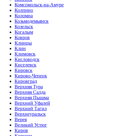
Комсомольск-на-Амуре
Колпино
Коломна
Козьмодемьянск
Козельск
Когалым
Ковров
Клинцы
Клин
Климовск
Кисловодск
Киселевск
Кировск
Кирово-Чепецк
Кировград
Верхняя Тура
Верхняя Салда
Верхняя Пышма
Верхний Уфалей
Верхний Тагил
Верхнеуральск
Верея
Великий Устюг
Киров
Кириши