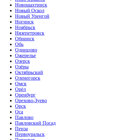
Новошахтинск
Новый Оскол
Новый Уренгой
Ногинск
Ноябрьск
Нязепетровск
Обнинск
Обь
Одинцово
Ожерелье
Озерск
Озёры
Октябрьский
Оленегорск
Омск
Орёл
Оренбург
Орехово-Зуево
Орск
Оса
Павлово
Павловский Посад
Пенза
Первоуральск
Пересвет