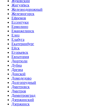
Жуковский
Жигулёвск
Железнодорожный
Железногорск
Ефремов
Ессентуки
Ермолино
Еманжелинск
Елец
Елабуга
Екатеринбург
Ейск
Егорьевск
Евпатория
Дюртюли
Дубна
Дрезна
Донской
Домодедово
Долгопрудный
Дмитровск
Дмитров
Димитровград
Дзержинский
Дзержинск