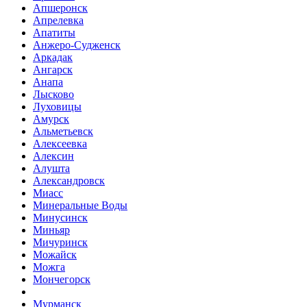
Апшеронск
Апрелевка
Апатиты
Анжеро-Судженск
Аркадак
Ангарск
Анапа
Лысково
Луховицы
Амурск
Альметьевск
Алексеевка
Алексин
Алушта
Александровск
Миасс
Минеральные Воды
Минусинск
Миньяр
Мичуринск
Можайск
Можга
Мончегорск
Мурманск