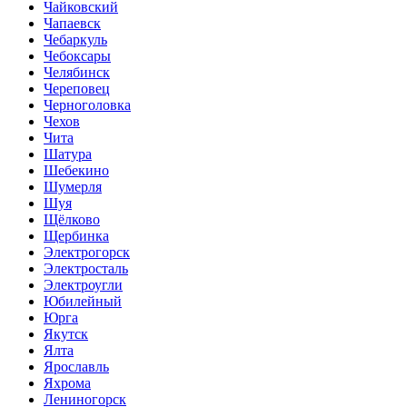
Чайковский
Чапаевск
Чебаркуль
Чебоксары
Челябинск
Череповец
Черноголовка
Чехов
Чита
Шатура
Шебекино
Шумерля
Шуя
Щёлково
Щербинка
Электрогорск
Электросталь
Электроугли
Юбилейный
Юрга
Якутск
Ялта
Ярославль
Яхрома
Лениногорск